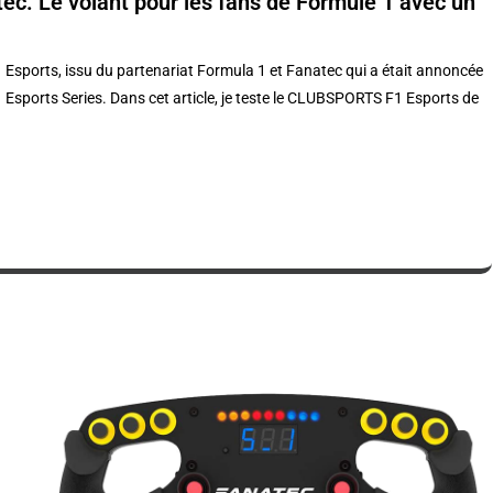
c. Le volant pour les fans de Formule 1 avec un
1
Esports
, issu du partenariat Formula 1 et
Fanatec
qui a était annoncée
1
Esports
Series
.
Dans cet article, je teste le CLUBSPORTS F1
Esports
de