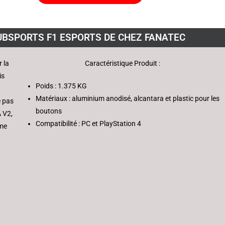
UBSPORTS F1 ESPORTS DE CHEZ FANATEC
 la
Caractéristique Produit :
is
Poids : 1.375 KG
Matériaux : aluminium anodisé, alcantara et plastic pour les
e pas
boutons
A
V2
,
Compatibilité : PC et PlayStation 4
ême